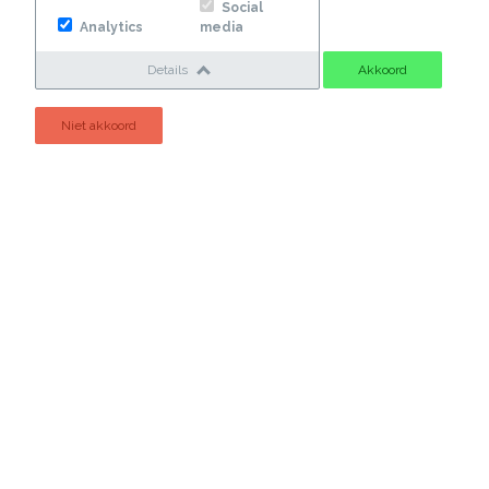
Social
Analytics
media
Huisnummer
Details
Akkoord
Postcode
Niet akkoord
Woonplaats
Telefoonnummer
E-mailadres
Eventuele vragen