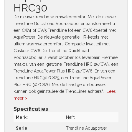
HRC30
De nieuwe trend in warmwatercomfort Met de nieuwe
TrendLine QuickLoad Voorraadboiler transformeert u
een CW4 of CW5 TrendLine tot een CW6-toestel met
AquaPower! De nieuwste generatie HR-ketels met
ultiem warmwatercomfort. Compacte kwaliteit met
Gaskeur CW6 De TrendLine QuickLoad
Voorraadboiler is vanaf oktober los leverbaar. Hiermee
maakt u van een ‘gewone’ TrendLine HRC 25/CW4 een
TrendLine AquaPower Plus HRC 25/CW6. En van een
TrendLine HRC30/CW5, een TrendLine AquaPower
Plus HRC 30/CW6. Met de handige ombouwset
kunnen ook geïnstalleerde TrendLines achteraf...
Lees
meer >
Specificaties
Merk:
Nefit
Serie:
Trendline Aquapower