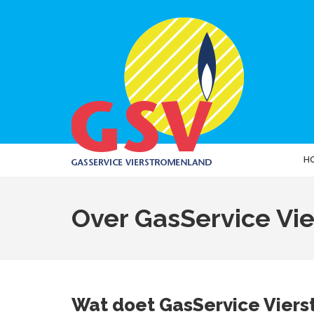
H
Over GasService Vi
Wat doet GasService Vier