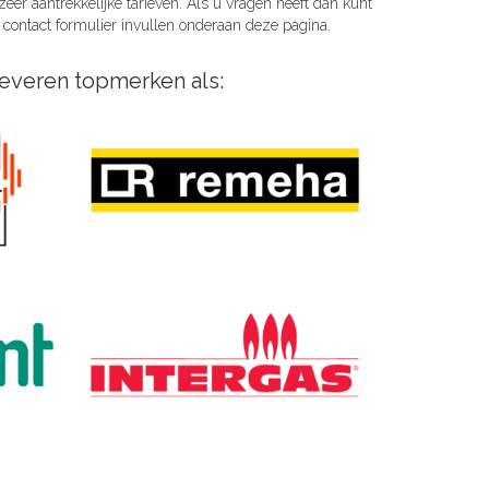
eer aantrekkelijke tarieven. Als u vragen heeft dan kunt
 contact formulier invullen onderaan deze pagina.
 leveren topmerken als: