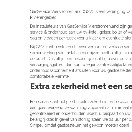
GasService Vierstromenland (GSV) is een vereniging van 
Rivierengebied.
De installateurs van GasService Vierstromenland zijn ge
service & onderhoud aan uw cv-ketel, geiser, boiler of
dag en 7 dagen per week voor u klaar om eventuele stor
Bij GSV kunt u ook terecht voor verhuur en verkoop van 
samenwerking van installatiebedrijven heeft u altijd te m
de buurt. Dus altijd een bekend gezicht bij u over de vlo
verzorgingsgebied, dan kunt u tegen aantrekkelijke tar
onderhoudsabonnement afsluiten voor uw gastoestel(len)
comfortabele warmte.
Extra zekerheid met een s
Een servicecontract geeft u extra zekerheid en bespaart u 
een goed werkend verwarmingsapparaat dat minimaal é
gecontroleerd en onderhouden wordt, u bespaart op uw 
belangrijkste; In geval van storing staan we 24 uur per 
Simpel, omdat gastoestellen het gewoon moeten doen!