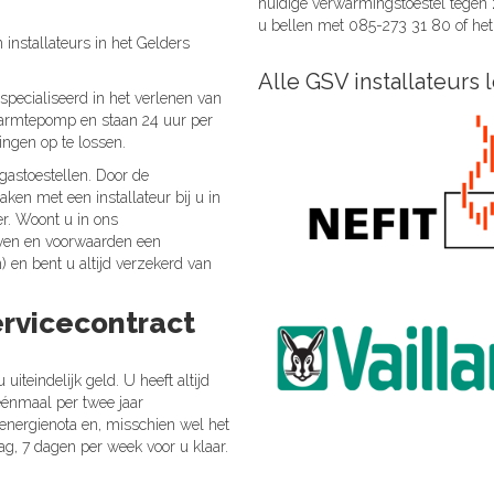
huidige verwarmingstoestel tegen z
u bellen met 085-273 31 80 of het
installateurs in het Gelders
Alle GSV installateurs
specialiseerd in het verlenen van
 warmtepomp en staan 24 uur per
ingen op te lossen.
gastoestellen. Door de
aken met een installateur bij u in
er. Woont u in ons
ieven en voorwaarden een
 en bent u altijd verzekerd van
ervicecontract
uiteindelijk geld. U heeft altijd
énmaal per twee jaar
energienota en, misschien wel het
dag, 7 dagen per week voor u klaar.