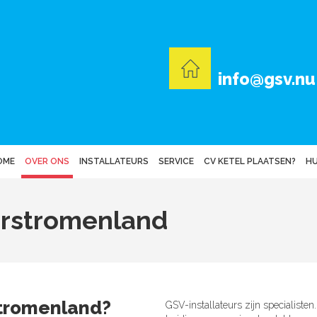
info@gsv.nu
OME
OVER ONS
INSTALLATEURS
SERVICE
CV KETEL PLAATSEN?
H
erstromenland
stromenland?
GSV-installateurs zijn specialiste