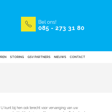
Bel ons!
085 - 273 31 80
UREN
STORING
GSV PARTNERS
NIEUWS
CONTACT
n. U kunt bij hen ook terecht voor vervanging van uw