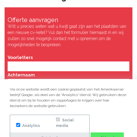
Offerte aanvragen
Wilt u precies weten wat u kwijt gaat zijn aan het plaatsten van
een nieuwe cv-ketel? Vul dan het formulier hiernaast in en wij
zullen zo snel mogelijk contact met u opnemen om de
mogelijkheden te bespreken.
Voorletters
Achternaam
Via onze website wordt een cookie geplaatst van het Amerikaanse
Straatnaam
bedrijf Google, als deel van de “Analytics”-dienst. Wij gebruiken deze
dienst om bij te houden en rapportages te krijgen over hoe
bezoekers de website gebruiken.
Huisnummer
Social
Analytics
media
Postcode