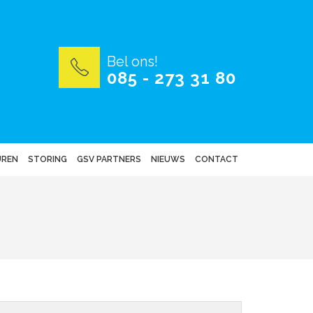
Bel ons!
085 - 273 31 80
UREN
STORING
GSV PARTNERS
NIEUWS
CONTACT