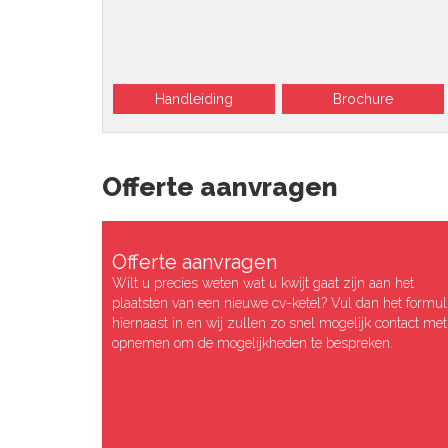
Handleiding
Brochure
Offerte aanvragen
Offerte aanvragen
Wilt u precies weten wat u kwijt gaat zijn aan het
plaatsten van een nieuwe cv-ketel? Vul dan het formul
hiernaast in en wij zullen zo snel mogelijk contact met
opnemen om de mogelijkheden te bespreken.