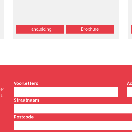
Handleiding
Brochure
Voorletters
A
ier
 u
Straatnaam
Postcode