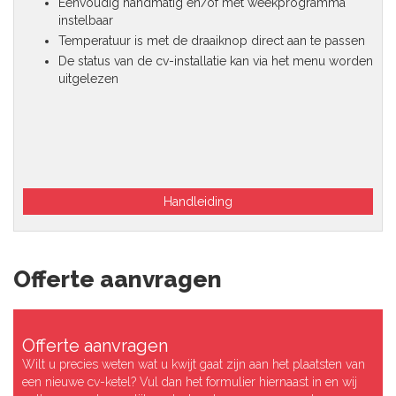
Eenvoudig handmatig en/of met weekprogramma
instelbaar
Temperatuur is met de draaiknop direct aan te passen
De status van de cv-installatie kan via het menu worden
uitgelezen
Handleiding
Offerte aanvragen
Offerte aanvragen
Wilt u precies weten wat u kwijt gaat zijn aan het plaatsten van
een nieuwe cv-ketel? Vul dan het formulier hiernaast in en wij