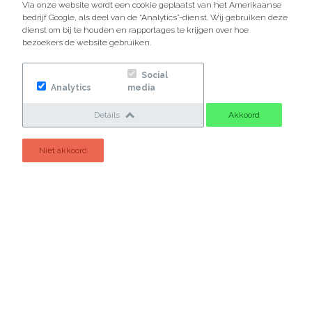
Via onze website wordt een cookie geplaatst van het Amerikaanse
E-mailadres
bedrijf Google, als deel van de “Analytics”-dienst. Wij gebruiken deze
dienst om bij te houden en rapportages te krijgen over hoe
bezoekers de website gebruiken.
Eventuele vragen
Social
Analytics
media
Details
Akkoord
Niet akkoord
Bij het versturen van dit formulier accepteer ik dat er contact
met mij opgenomen kan worden.