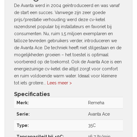
De Avanta werd in 2004 geïntroduceerd en was vanaf
de start een succes. Vanwege zijn zeer goede
prijs/prestatie verhouding werd deze cv-ketel
razendsnel populair bij installateurs en favoriet bij
consumenten. Nu, ruim 1,5 miljoen exemplaren en
talloze tevreden gebruikers verder, introduceren we
de Avanta Ace. De techniek heeft niet stilgestaan en de
mogelijkheden groeien – het toestel is optimaal
voorbereid op de toekomst. Ook de Avanta Ace is een
energiezuinige cv-ketel die altijd zorgt voor comfort
en ruim voldoende warm water. Ideaal voor kleinere
tot iets grotere...
Lees meer >
Specificaties
Merk:
Remeha
Serie:
Avanta Ace
Type:
35C
Tapcapaciteit bij 40C:
16,7 ltr/min