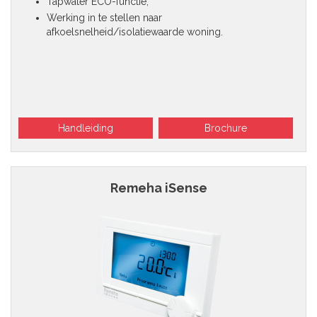
Tapwater ECO-functie;
Werking in te stellen naar
afkoelsnelheid/isolatiewaarde woning.
Handleiding
Brochure
Remeha iSense