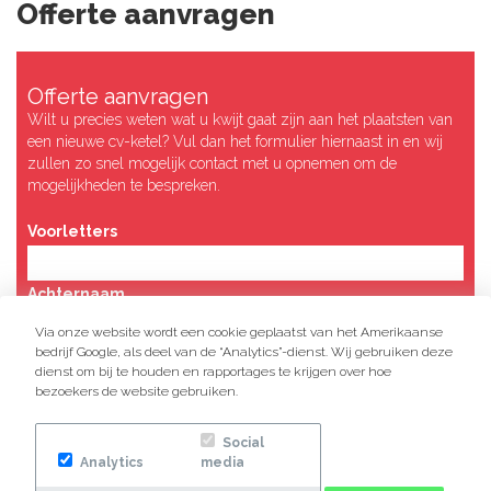
Offerte aanvragen
Offerte aanvragen
Wilt u precies weten wat u kwijt gaat zijn aan het plaatsten van
een nieuwe cv-ketel? Vul dan het formulier hiernaast in en wij
zullen zo snel mogelijk contact met u opnemen om de
mogelijkheden te bespreken.
Voorletters
Achternaam
Via onze website wordt een cookie geplaatst van het Amerikaanse
bedrijf Google, als deel van de “Analytics”-dienst. Wij gebruiken deze
Straatnaam
dienst om bij te houden en rapportages te krijgen over hoe
bezoekers de website gebruiken.
Huisnummer
Social
Analytics
media
Postcode